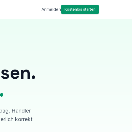
Anmelden
Kostenlos starten
ssen.
.
trag, Händler
rlich korrekt