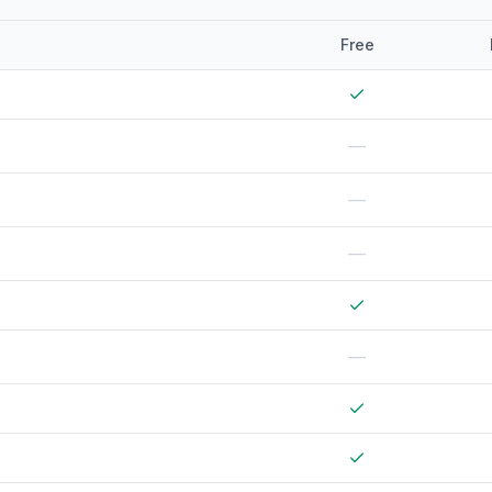
Free
—
—
—
—