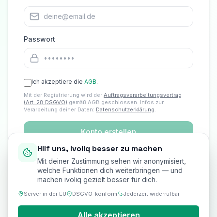
Passwort
Ich akzeptiere die
AGB
.
Mit der Registrierung wird der
Auftragsverarbeitungsvertrag
(Art. 28 DSGVO)
gemäß AGB geschlossen. Infos zur
Verarbeitung deiner Daten:
Datenschutzerklärung
.
Konto erstellen
Hilf uns, ivoliq besser zu machen
Oder fortfahren mit
Mit deiner Zustimmung sehen wir anonymisiert,
welche Funktionen dich weiterbringen — und
machen ivoliq gezielt besser für dich.
Google
Server in der EU
DSGVO-konform
Jederzeit widerrufbar
Bereits ein Konto? Anmelden
Alle akzeptieren